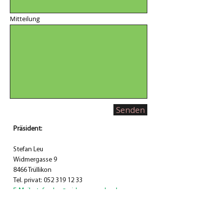
Mitteilung
Senden
Präsident:
Stefan Leu
Widmergasse 9
8466 Trüllikon
Tel. privat:
052 319 12 33
E-Mail: stefan.leu@widmergaessler.ch
Links