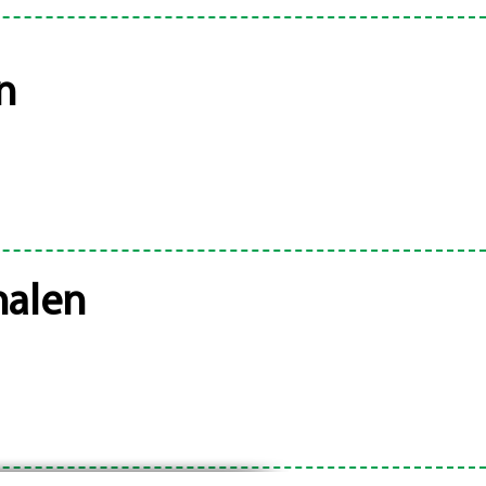
n
halen